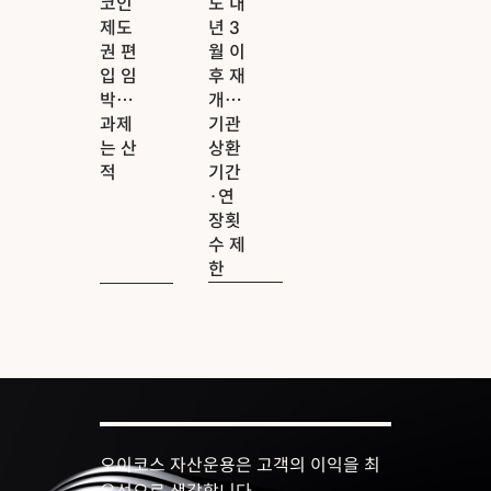
코인
도 내
제도
년 3
권 편
월 이
입 임
후 재
박…
개…
과제
기관
는 산
상환
적
기간
·연
장횟
수 제
한
오이코스 자산운용은 고객의 이익을 최